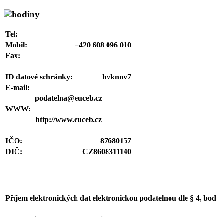
Tel:
Mobil:
+420 608 096 010
Fax:
ID datové schránky:
hvknnv7
E-mail:
podatelna@euceb.cz
WWW:
http://www.euceb.cz
IČO:
87680157
DIČ:
CZ8608311140
Příjem elektronických dat elektronickou podatelnou dle § 4, bo