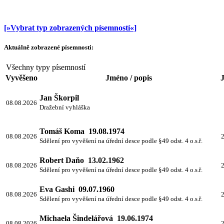
[»Vybrat typ zobrazených písemností«]
Aktuálně zobrazené písemnosti:
Všechny typy písemností
Vyvěšeno
Jméno / popis
J
Jan Škorpil
08.08.2026
Dražební vyhláška
Tomáš Koma 19.08.1974
08.08.2026
2
Sdělení pro vyvěšení na úřední desce podle §49 odst. 4 o.s.ř.
Robert Daňo 13.02.1962
08.08.2026
2
Sdělení pro vyvěšení na úřední desce podle §49 odst. 4 o.s.ř.
Eva Gashi 09.07.1960
08.08.2026
2
Sdělení pro vyvěšení na úřední desce podle §49 odst. 4 o.s.ř.
Michaela Šindelářová 19.06.1974
08.08.2026
2